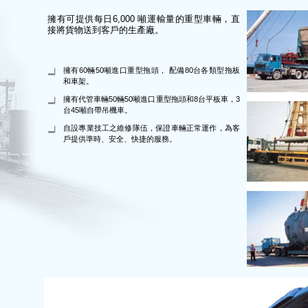
擁有可提供每日6,000 噸運輸量的重型車輛，直
接將貨物送到客戶的生產廠。
擁有60輛50噸進口重型拖頭， 配備80台各類型拖板
和車架。
擁有代管車輛50輛50噸進口重型拖頭和8台平板車，3
台45噸自帶吊機車。
自設專業技工之維修隊伍，保證車輛正常運作，為客
戶提供準時、安全、快捷的服務。