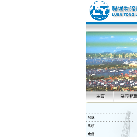
船隊
碼頭
倉儲