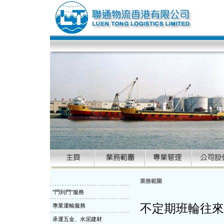
業務範圍
"門到門"服務
不定期班輪往來
專業運輸服務
承運五金、水泥建材