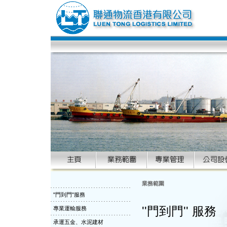
業務範圍
"門到門"服務
''門到門'' 服務
專業運輸服務
承運五金、水泥建材